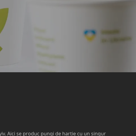
yiv. Aici se produc pungi de hartie cu un singur