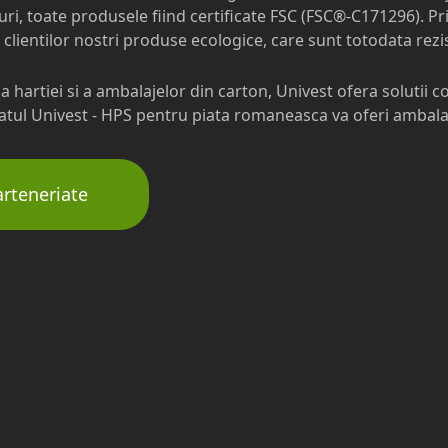
tipuri, toate produsele fiind certificate FSC (FSC®-C171296).
l clientilor nostri produse ecologice, care sunt totodata rezi
a hartiei si a ambalajelor din carton, Univest ofera solutii
iatul Univest - HPS pentru piata romaneasca va oferi ambalaj
arteneriate