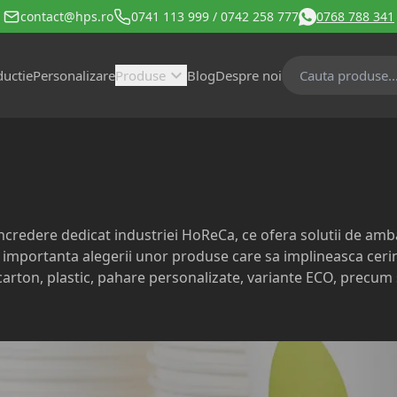
contact@hps.ro
0741 113 999
/
0742 258 777
0768 788 341
expand_more
ductie
Personalizare
Produse
Blog
Despre noi
redere dedicat industriei HoReCa, ce ofera solutii de amba
 importanta alegerii unor produse care sa implineasca cerin
rton, plastic, pahare personalizate, variante ECO, precum s